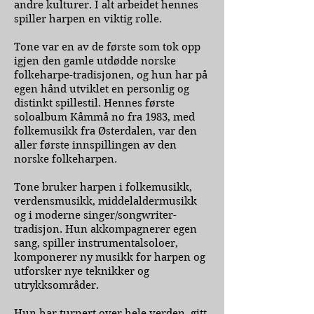
andre kulturer. I alt arbeidet hennes
spiller harpen en viktig rolle.
Tone var en av de første som tok opp
igjen den gamle utdødde norske
folkeharpe-tradisjonen, og hun har på
egen hånd utviklet en personlig og
distinkt spillestil. Hennes første
soloalbum Kåmmå no fra 1983, med
folkemusikk fra Østerdalen, var den
aller første innspillingen av den
norske folkeharpen.
Tone bruker harpen i folkemusikk,
verdensmusikk, middelaldermusikk
og i moderne singer/songwriter-
tradisjon. Hun akkompagnerer egen
sang, spiller instrumentalsoloer,
komponerer ny musikk for harpen og
utforsker nye teknikker og
utrykksområder.
Hun har turnert over hele verden, gitt